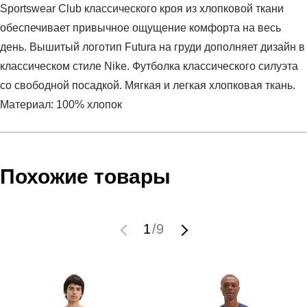
Sportswear Club классического кроя из хлопковой ткани
обеспечивает привычное ощущение комфорта на весь
день. Вышитый логотип Futura на груди дополняет дизайн в
классическом стиле Nike. Футболка классического силуэта
со свободной посадкой. Мягкая и легкая хлопковая ткань.
Материал: 100% хлопок
Условия оплаты
Артикул:
AR4997-101
Оставить отзыв
Наименование:
Футболка мужская Nike Sportswear
Похожие товары
Инструкция по оплате есть в самом конце счета, который
Club
высылает Вам менеджер.
Пол:
мужской
Обратите внимание, что при не верном заполнении данных
Бренд:
Nike
1
/
9
мы не увидим Вашу оплату.
Модель:
Nike Sportswear Club
Вид спорта:
спортивный стиль
Доставка
Состав:
100% хлопок
Производитель:
КАМБОДЖА
Самовывоз в Москве.