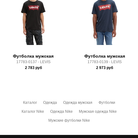
Линейка:
Sportswear
Доставка по России всеми транспортными ТК, а также с
Срок отгрузки:
3-4 рабочих дня
Почтой Росии и СДЭК.
Здесь вы можете более детально ознакомиться с
условиями
оплаты
и
доставки
Футболка мужская
Футболка мужская
17783-0137 - LEVIS
17783-0139 - LEVIS
2 783
руб
2 973
руб
Каталог
Одежда
Одежда мужская
Футболки
Каталог Nike
Одежда Nike
Мужская одежда Nike
Мужские футболки Nike