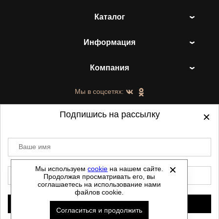
Каталог
Информация
Компания
Мы в соцсетях:
Подпишись на рассылку
Ваше имя
©
2021-2026 - ShoesTown.ru - все права
защищены.
Мы используем
cookie
на нашем сайте.
E-mail
Продолжая просматривать его, вы
Данный сайт не является интернет магазином и
соглашаетесь на использование нами
не является публичной офертой.
файлов cookie.
Политика обработки персональных данных
Подписаться
Согласиться и продолжить
Автоматизировано -