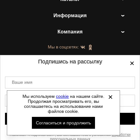
Информация
Компания
Мы в соцсетях:
Подпишись на рассылку
Ваше имя
©
2021-2026 - ShoesTown.ru - все права
защищены.
Мы используем
cookie
на нашем сайте.
E-mail
Продолжая просматривать его, вы
Данный сайт не является интернет магазином и
соглашаетесь на использование нами
не является публичной офертой.
файлов cookie.
Политика обработки персональных данных
Подписаться
Согласиться и продолжить
Автоматизировано -
Скачать прайс
Нажимая «Подписаться», Вы соглашаетесь с условиями
обработки
персональных данных