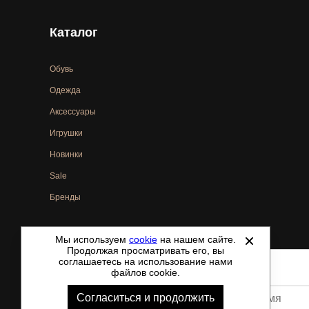
Каталог
Обувь
Одежда
Аксессуары
Игрушки
Новинки
Sale
Бренды
Мы используем
cookie
на нашем сайте.
©
2021-2026 - ShoesTown.ru - все права защищены.
Продолжая просматривать его, вы
соглашаетесь на использование нами
файлов cookie.
Согласиться и продолжить
Ваше имя