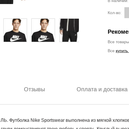
В наличии
Кол-во:
Рекоме
Все товар
Все
купить
Отзывы
Оплата и доставка
болка Nike Sportswear выполнена из мягкой хлопковой
на груди демонстрирует твою любовь к спорту. -Круглый выре