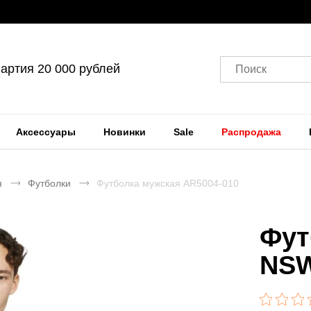
артия 20 000 рублей
Поиск
Аксессуары
Новинки
Sale
Распродажа
я
Футболки
Футболка мужская AR5004-010
Фут
NSW