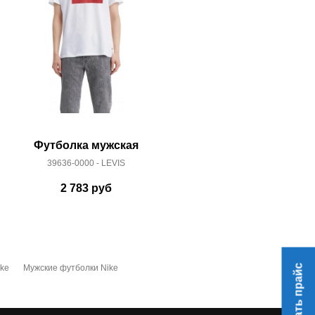
Футболка мужская
Футбо
39636-0000 - LEVIS
AR500
2 783
руб
2 
Скачать прайс
ke
Мужские футболки Nike