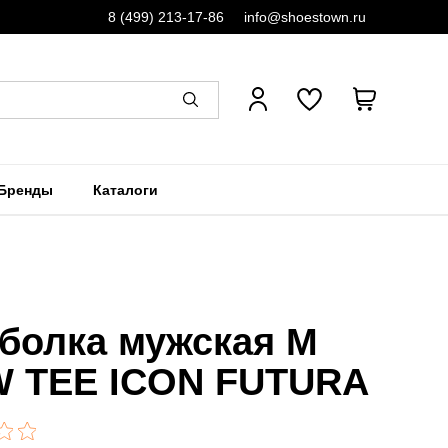
8 (499) 213-17-86
info@shoestown.ru
Бренды
Каталоги
болка мужская M
 TEE ICON FUTURA