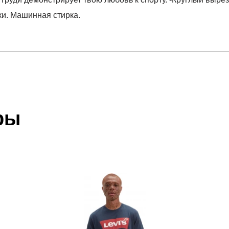
ки. Машинная стирка.
отзыв
E ICON FUTURA
 который высылает Вам менеджер.
ии данных мы не увидим Вашу оплату.
ры
акже с Почтой Росии и СДЭК.
 условиями
оплаты
и
доставки