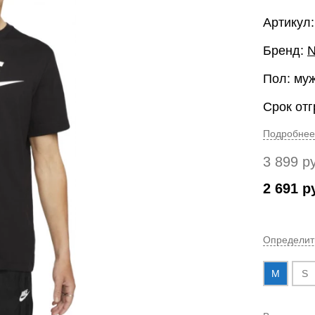
Артикул
Бренд:
N
Пол: му
Срок отг
Подробнее
3 899
р
2 691
р
Определит
M
S