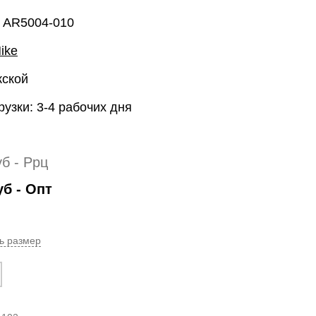
: AR5004-010
ike
жской
рузки: 3-4 рабочих дня
уб
- Ррц
уб
- Опт
ь размер