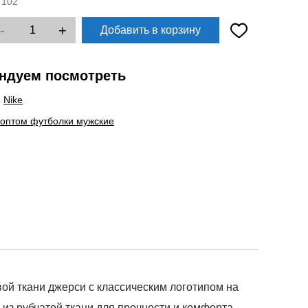
:
102
-
+
Добавить в корзину
ндуем посмотреть
ы
Nike
 оптом футболки мужские
 ткани джерси с классическим логотипом на
з из рубчатой ткани для прочности и комфорта.