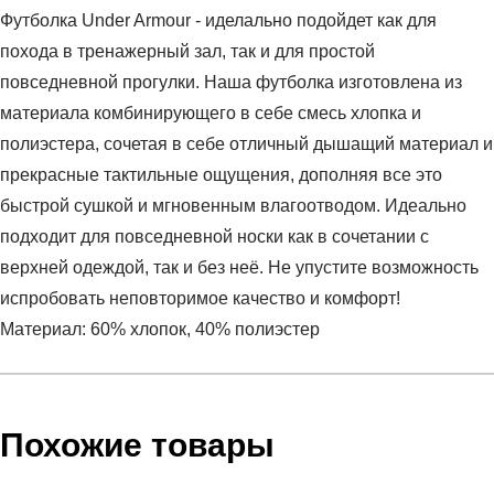
Футболка Under Armour - иделально подойдет как для
похода в тренажерный зал, так и для простой
повседневной прогулки. Наша футболка изготовлена из
материала комбинирующего в себе смесь хлопка и
полиэстера, сочетая в себе отличный дышащий материал и
прекрасные тактильные ощущения, дополняя все это
быстрой сушкой и мгновенным влагоотводом. Идеально
подходит для повседневной носки как в сочетании с
верхней одеждой, так и без неё. Не упустите возможность
испробовать неповторимое качество и комфорт!
Материал: 60% хлопок, 40% полиэстер
Условия оплаты
Артикул:
1326799-036
Оставить отзыв
Наименование:
Футболка мужская Sportstyle Left
Похожие товары
Инструкция по оплате есть в самом конце счета, который
Chest Logo SS
высылает Вам менеджер.
Пол:
мужской