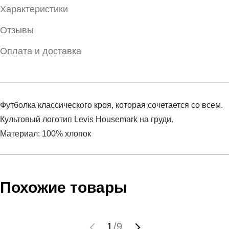
Характеристики
Отзывы
Оплата и доставка
Футболка классического кроя, которая сочетается со всем.
Культовый логотип Levis Housemark на груди.
Материал: 100% хлопок
Условия оплаты
Артикул:
17783-0138
Оставить отзыв
Наименование:
Футболка мужская GRAPHIC SETIN
Похожие товары
Инструкция по оплате есть в самом конце счета, который
NECK GRAPHIC H215 MIDTON
высылает Вам менеджер.
Пол:
мужской
Обратите внимание, что при не верном заполнении данных
Бренд:
LEVIS
1
/
9
мы не увидим Вашу оплату.