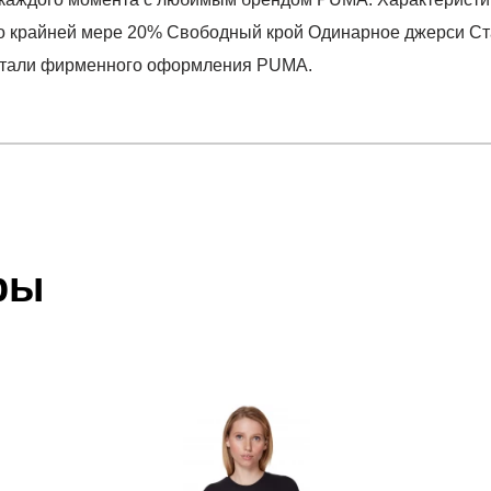
о крайней мере 20% Свободный крой Одинарное джерси Ст
етали фирменного оформления PUMA.
отзыв
d Tee
 который высылает Вам менеджер.
ии данных мы не увидим Вашу оплату.
ры
акже с Почтой Росии и СДЭК.
 условиями
оплаты
и
доставки