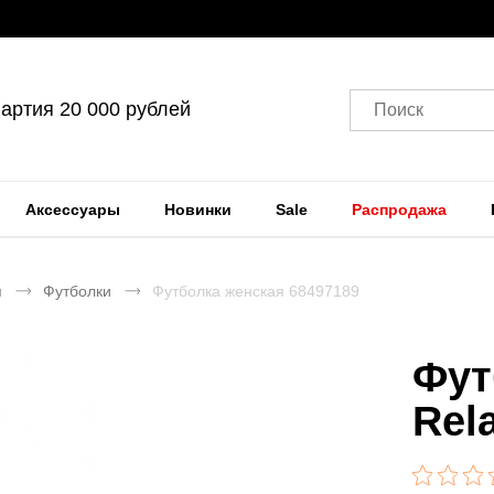
артия 20 000 рублей
Поиск
Аксессуары
Новинки
Sale
Распродажа
я
Футболки
Футболка женская 68497189
Фут
Rel