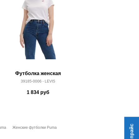
Футболка женская
Футбо
39185-0006 - LEVIS
17369
1 834
руб
3 
uma
Женские футболки Puma