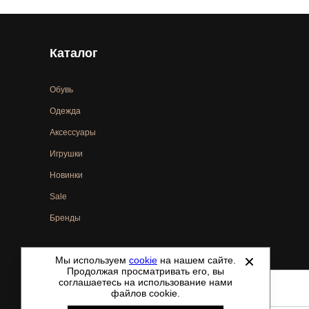
Каталог
Обувь
Одежда
Аксессуары
Игрушки
Новинки
Sale
Бренды
Мы используем
cookie
на нашем сайте.
©
2021-2026 - ShoesTown.ru - все права защищены.
Продолжая просматривать его, вы
соглашаетесь на использование нами
файлов cookie.