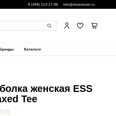
8 (499) 213-17-86
info@shoestown.ru
Бренды
Каталоги
болка женская ESS
axed Tee