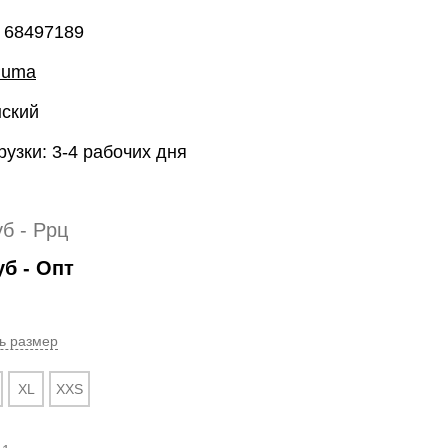
: 68497189
Puma
нский
рузки: 3-4 рабочих дня
уб
- Ррц
уб
- Опт
ь размер
XL
XXS