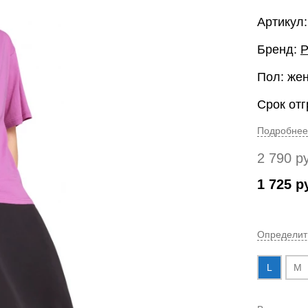
Артикул
Бренд:
Пол: же
Срок отг
Подробнее
2 790
р
1 725
р
Определит
L
M