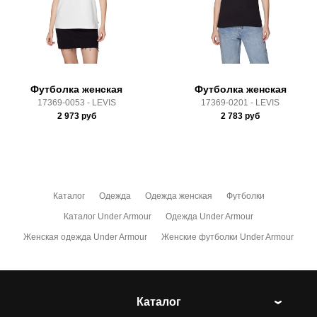
Здесь вы можете более детально ознакомиться с
условиями
оплаты
и
доставки
Футболка женская
Футболка женская
17369-0053 - LEVIS
17369-0201 - LEVIS
2 973
руб
2 783
руб
Каталог
Одежда
Одежда женская
Футболки
Каталог Under Armour
Одежда Under Armour
Женская одежда Under Armour
Женские футболки Under Armour
Каталог