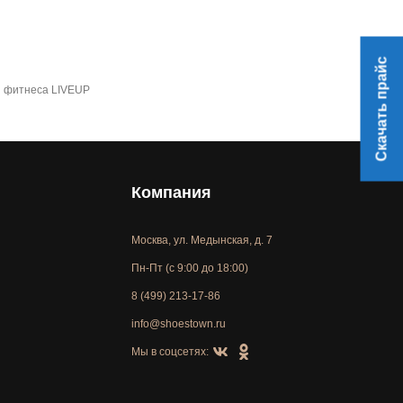
Скачать прайс
я фитнеса LIVEUP
Компания
Москва, ул. Медынская, д. 7
Пн-Пт (с 9:00 до 18:00)
8 (499) 213-17-86
info@shoestown.ru
Мы в соцсетях: