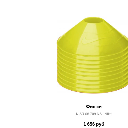
0
Самовывоз в Москве.
Срок отгрузки:
3-4 рабочих дня
Доставка по России всеми транспортными ТК, а т
0
Здесь вы можете более детально ознакомиться с
Фишки
N.SR.08.709.NS - Nike
1 656
руб