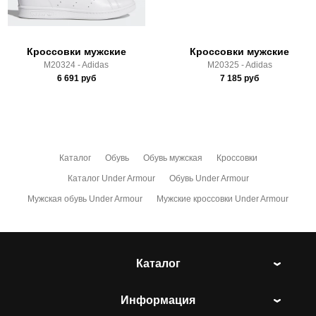
условиями
оплаты
и
доставки
Кроссовки мужские
Кроссовки мужские
M20324 - Adidas
M20325 - Adidas
6 691
руб
7 185
руб
Каталог
Обувь
Обувь мужская
Кроссовки
Каталог Under Armour
Обувь Under Armour
Мужская обувь Under Armour
Мужские кроссовки Under Armour
Каталог
Информация