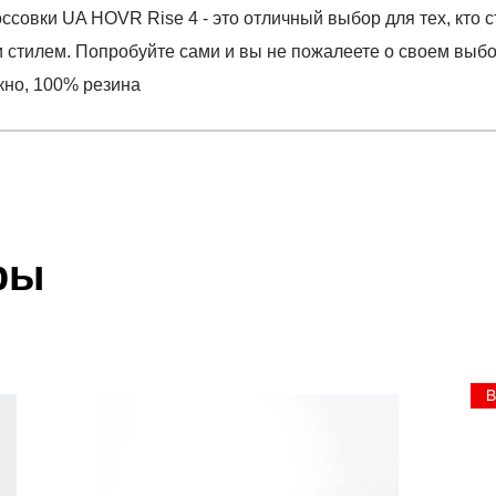
оссовки UA HOVR Rise 4 - это отличный выбор для тех, кто
 стилем. Попробуйте сами и вы не пожалеете о своем выбо
кно, 100% резина
отзыв
Rise 4-BLK
 который высылает Вам менеджер.
ии данных мы не увидим Вашу оплату.
ры
локно, 100% резина
акже с Почтой Росии и СДЭК.
 условиями
оплаты
и
доставки