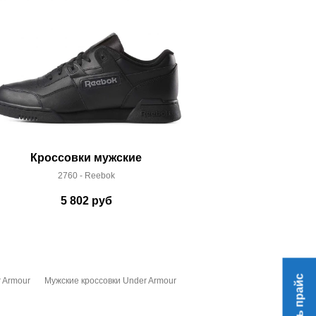
Кроссовки мужские
Кроссо
2760 - Reebok
58052
5 802
руб
19
Скачать прайс
 Armour
Мужские кроссовки Under Armour