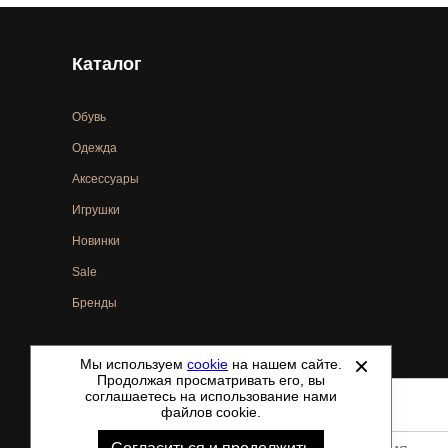
Каталог
Обувь
Одежда
Аксессуары
Игрушки
Новинки
Sale
Бренды
Мы используем
cookie
на нашем сайте.
©
2021-2026 - ShoesTown.ru - все права защищены.
Продолжая просматривать его, вы
соглашаетесь на использование нами
файлов cookie.