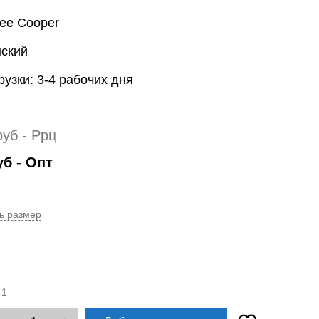
ee Cooper
нский
рузки: 3-4 рабочих дня
руб
- Ррц
уб
- Опт
ь размер
:
1