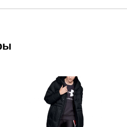
отзыв
 который высылает Вам менеджер.
ии данных мы не увидим Вашу оплату.
ры
акже с Почтой Росии и СДЭК.
 условиями
оплаты
и
доставки