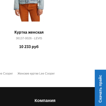
Куртка женская
Курт
36137-0026 - LEVIS
29945
10 233
руб
9 
ee Cooper
Женские куртки Lee Cooper
Скачать прайс
Компания