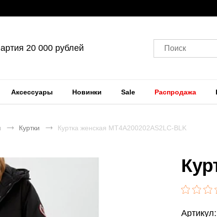
артия 20 000 рублей
Поиск
Аксессуары
Новинки
Sale
Распродажа
я
Куртки
Куртка женская MT4A200202AS2LC-BLK
Кур
Артикул