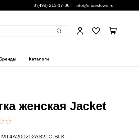
8 (499) 213-17-86
info@shoestown.ru
Бренды
Каталоги
тка женская Jacket
: MT4A200202AS2LC-BLK