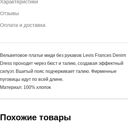
Характеристики
Отзывы
Оплата и доставка
Вельветовое платье миди без рукавов Levis Frances Denim
Dress проходит через бюст и талию, создавая эффектный
силуэт. Вшитый пояс подчеркивает талию. Фирменные
пуговицы идут по всей длине.
Материал: 100% хлопок
Условия оплаты
Артикул:
A0830-0001
Оставить отзыв
Наименование:
Платье женское Frances Denim Dress
Похожие товары
Инструкция по оплате есть в самом конце счета, который
Пол:
женский
высылает Вам менеджер.
Бренд:
LEVIS