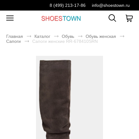
8 (499) 213-17-86
info@shoestown.ru
Главная
Каталог
Обувь
Обувь женская
Сапоги
Сапоги женские RR-678410SRN