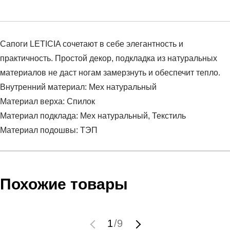
Сапоги LETICIA сочетают в себе элегантность и
практичность. Простой декор, подкладка из натуральных
материалов не даст ногам замерзнуть и обеспечит тепло.
Внутренний материал: Мех натуральный
Материал верха: Спилок
Материал подклада: Мех натуральный, Текстиль
Материал подошвы: ТЭП
Условия оплаты
Артикул:
RR-678410SRN
Оставить отзыв
Наименование:
Сапоги женские
Похожие товары
Инструкция по оплате есть в самом конце счета, который
Пол:
женский
высылает Вам менеджер.
Сезон:
зима
Обратите внимание, что при не верном заполнении данных
Бренд:
RALF RINGER
1
/
9
мы не увидим Вашу оплату.
Верх:
спилок