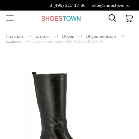
8 (499) 213-17-86
info@shoestown.ru
Главная
Каталог
Обувь
Обувь женская
Сапоги
Сапоги женские RR-P627320B01M