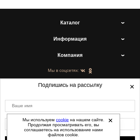
Каталог
Информация
Компания
Мы в соцсетях:
Подпишись на рассылку
Ваше имя
©
2021-2026 - ShoesTown.ru - все права
защищены.
Мы используем
cookie
на нашем сайте.
E-mail
Продолжая просматривать его, вы
Данный сайт не является интернет магазином и
соглашаетесь на использование нами
не является публичной офертой.
файлов cookie.