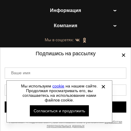
Информация
Компания
Мы в соцсетях:
Подпишись на рассылку
Ваше имя
©
2021-2026 - ShoesTown.ru - все права
защищены.
Мы используем
cookie
на нашем сайте.
E-mail
Продолжая просматривать его, вы
Данный сайт не является интернет магазином и
соглашаетесь на использование нами
не является публичной офертой.
файлов cookie.
Политика обработки персональных данных
Подписаться
Согласиться и продолжить
Автоматизировано -
Скачать прайс
Нажимая «Подписаться», Вы соглашаетесь с условиями
обработки
персональных данных