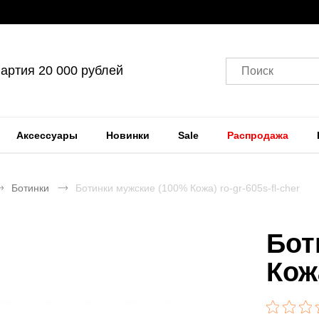
артия 20 000 рублей
Поиск
Аксессуары
Новинки
Sale
Распродажа
Ботинки
Ботинки мужские (100% Кожа) ro-gr-605s-fl-cher
Бот
Кож