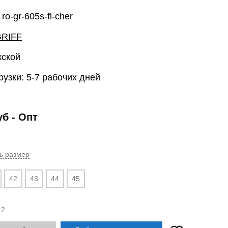
ro-gr-605s-fl-cher
RIFF
жской
рузки: 5-7 рабочих дней
уб
- Опт
ь размер
42
43
44
45
:
2