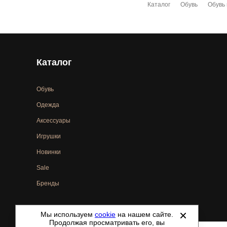
Каталог
Обувь
Обувь
Каталог
Обувь
Одежда
Аксессуары
Игрушки
Новинки
Sale
Бренды
Мы используем
cookie
на нашем сайте.
©
2021-2026 - ShoesTown.ru - все права защищены.
Продолжая просматривать его, вы