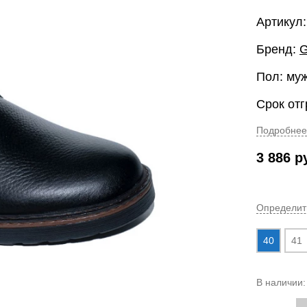
Артикул: 
Бренд:
G
Пол: му
Срок отг
Подробнее
3 886
р
Определит
40
41
В наличии