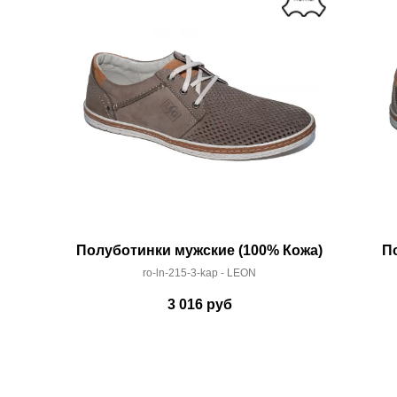
Полуботинки мужские (100% Кожа)
П
ro-ln-215-3-kap - LEON
3 016
руб