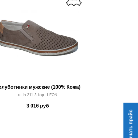
олуботинки мужские (100% Кожа)
Ботинки муж
ro-ln-211-3-kap - LEON
ro-at-16
3 016
руб
3 
Скачать прайс