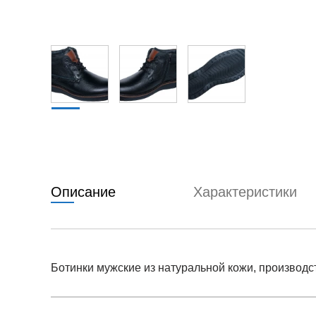
Описание
Характеристики
Ботинки мужские из натуральной кожи, производс
Условия оплаты
Артикул:
ro-gr-605s-fl-cher
0
Оставить 