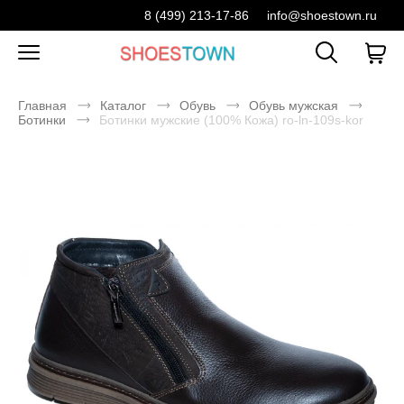
8 (499) 213-17-86
info@shoestown.ru
Главная
Каталог
Обувь
Обувь мужская
Ботинки
Ботинки мужские (100% Кожа) ro-ln-109s-kor