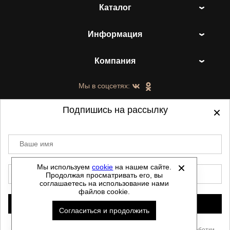
Каталог
Информация
Компания
Мы в соцсетях:
Подпишись на рассылку
Ваше имя
©
2021-2026 - ShoesTown.ru - все права
защищены.
Мы используем
cookie
на нашем сайте.
E-mail
Продолжая просматривать его, вы
Данный сайт не является интернет магазином и
соглашаетесь на использование нами
не является публичной офертой.
файлов cookie.
Политика обработки персональных данных
Подписаться
Согласиться и продолжить
Автоматизировано -
Скачать прайс