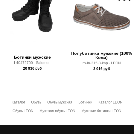
Доставка по России всеми транспортными ТК, а также с
Почтой Росии и СДЭК.
Здесь вы можете более детально ознакомиться с
условиями
оплаты
и
доставки
Полуботинки мужские (100%
Ботинки мужские
Кожа)
L40472700 - Salomon
ro-ln-215-3-kap - LEON
20 930
руб
3 016
руб
Каталог
Обувь
Обувь мужская
Ботинки
Каталог LEON
Обувь LEON
Мужская обувь LEON
Мужские ботинки LEON