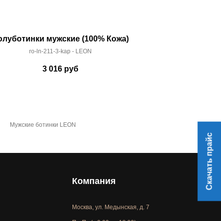
олуботинки мужские (100% Кожа)
Ботинки муж
ro-ln-211-3-kap - LEON
ro-at-16
3 016
руб
3 
Мужские ботинки LEON
Скачать прайс
Компания
Москва, ул. Медынская, д. 7