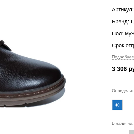
Артикул: 
Бренд:
Пол: му
Срок отг
Подробнее
3 306
р
Определит
40
В наличии