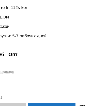
ro-ln-112s-kor
LEON
жской
рузки: 5-7 рабочих дней
уб
- Опт
ь размер
:
2