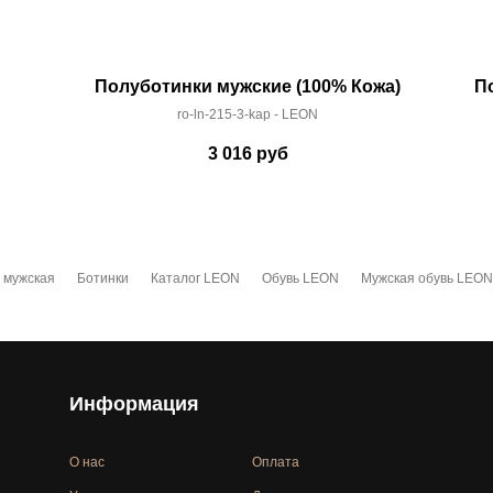
Полуботинки мужские (100% Кожа)
П
ro-ln-215-3-kap - LEON
3 016
руб
 мужская
Ботинки
Каталог LEON
Обувь LEON
Мужская обувь LEON
Информация
О нас
Оплата