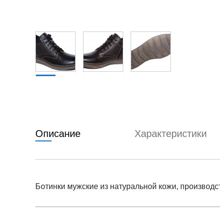
Описание
Характеристики
Ботинки мужские из натуральной кожи, производс
Условия оплаты
Артикул:
ro-ln-112s-kor
0
Оставить 