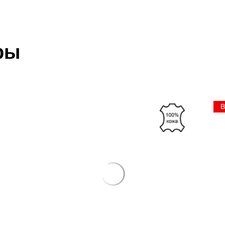
 который высылает Вам менеджер.
ии данных мы не увидим Вашу оплату.
ры
акже с Почтой Росии и СДЭК.
 условиями
оплаты
и
доставки