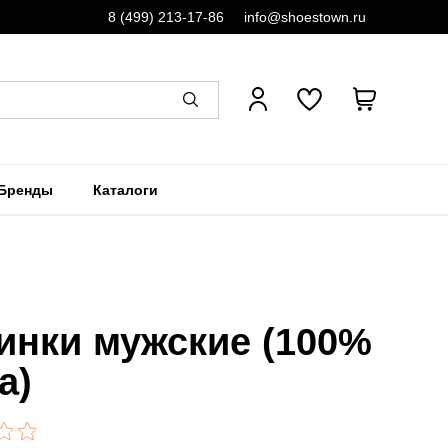
8 (499) 213-17-86
info@shoestown.ru
Бренды
Каталоги
инки мужские (100%
а)