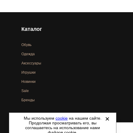
Каталог
Обувь
Одежда
Аксессуары
Игрушки
Новинки
Sale
Бренды
Мы используем
cookie
на нашем сайте.
©
2021-2026 - ShoesTown.ru - все права защищены.
Продолжая просматривать его, вы
соглашаетесь на использование нами
файлов cookie.