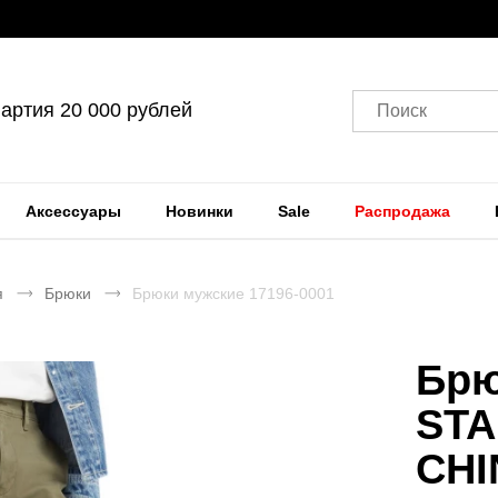
артия 20 000 рублей
Поиск
Аксессуары
Новинки
Sale
Распродажа
я
Брюки
Брюки мужские 17196-0001
Брю
STA
CHI