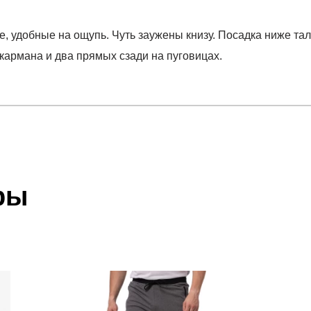
ие, удобные на ощупь. Чуть заужены книзу. Посадка ниже т
кармана и два прямых сзади на пуговицах.
отзыв
PER CHINO II
 который высылает Вам менеджер.
ии данных мы не увидим Вашу оплату.
ры
акже с Почтой Росии и СДЭК.
 условиями
оплаты
и
доставки