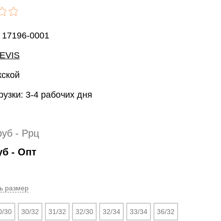
 17196-0001
EVIS
жской
рузки: 3-4 рабочих дня
руб
- Ррц
уб
- Опт
ь размер
0/30
30/32
31/32
32/30
32/34
33/34
36/32