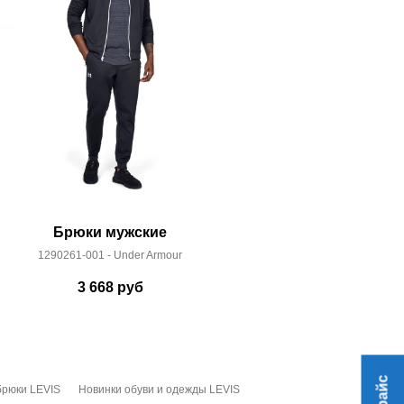
Брюки мужские
Джинс
1290261-001 - Under Armour
04511
3 668
руб
10
брюки LEVIS
Новинки обуви и одежды LEVIS