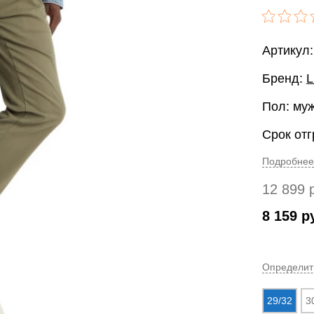
Артикул:
Бренд:
L
Пол: му
Срок отг
Подробнее
12 899
8 159
р
Определит
29/32
3