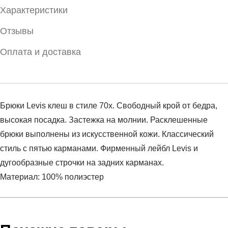
Характеристики
Отзывы
Оплата и доставка
Брюки Levis клеш в стиле 70х. Свободный крой от бедра,
высокая посадка. Застежка на молнии. Расклешенные
брюки выполнены из искусственной кожи. Классический
стиль с пятью карманами. Фирменный лейбл Levis и
дугообразные строчки на задних карманах.
Материал: 100% полиэстер
Условия оплаты
Артикул:
A1601-0000
Оставить отзыв
Наименование:
Брюки женские 70S Flare Faux Leather
Инструкция по оплате есть в самом конце счета, который