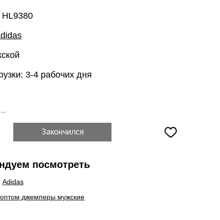
: HL9380
didas
жской
рузки: 3-4 рабочих дня
:
--
Закончился
ндуем посмотреть
ы
Adidas
 оптом джемперы мужские