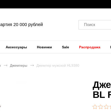
артия 20 000 рублей
Поиск
Аксессуары
Новинки
Sale
Распродажа
я
Джемперы
Джемпер мужской HL9380
Дже
BL 