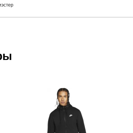
иэстер
отзыв
 HD
 который высылает Вам менеджер.
ии данных мы не увидим Вашу оплату.
ры
олиэстер
акже с Почтой Росии и СДЭК.
 условиями
оплаты
и
доставки