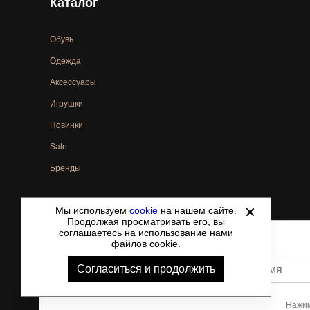
Каталог
Обувь
Одежда
Аксессуары
Игрушки
Новинки
Sale
Бренды
Мы используем
cookie
на нашем сайте.
©
2021-2026 - ShoesTown.ru - все права защищены.
Продолжая просматривать его, вы
соглашаетесь на использование нами
файлов cookie.
Согласиться и продолжить
Ваше имя
Нажим