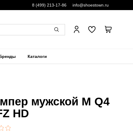
8 (499) 213-17-86
info@shoestown.ru
Бренды
Каталоги
мпер мужской M Q4
FZ HD