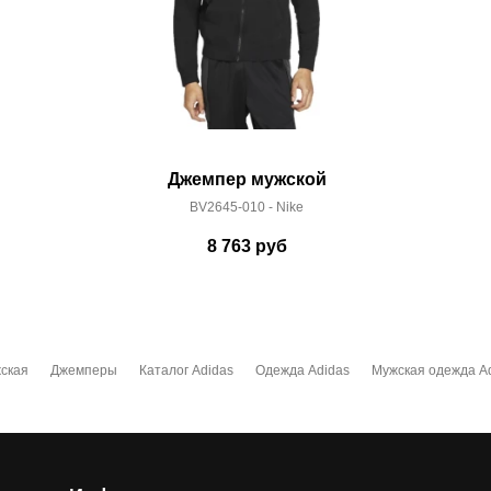
Джемпер мужской
BV2645-010 - Nike
8 763
руб
ская
Джемперы
Каталог Adidas
Одежда Adidas
Мужская одежда A