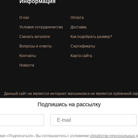
Информация
О нас
Оплата
Условия сотрудничества
Доставка
Скачать каталоги
Как подобрать размер?
Вопросы и ответы
Сертификаты
Контакты
Карта сайта
Новости
Данный сайт не является интернет магазином и не является публичной оф
Подпишись на рассылку
E-mail
ая «Подписаться», Вы соглашаетесь с условиями
обработки персональных 