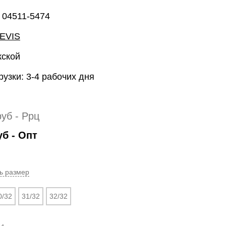
 04511-5474
EVIS
жской
рузки: 3-4 рабочих дня
руб
- Ррц
уб
- Опт
ь размер
0/32
31/32
32/32