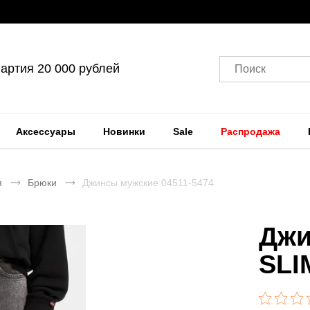
артия 20 000 рублей
Поиск
Аксессуары
Новинки
Sale
Распродажа
я
Брюки
Джинсы мужские 04511-5474
Джи
SLI