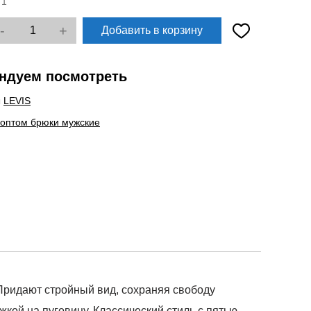
:
1
-
+
Добавить в корзину
ндуем посмотреть
ы
LEVIS
 оптом брюки мужские
 Придают стройный вид, сохраняя свободу
ой на пуговицу. Классический стиль с пятью