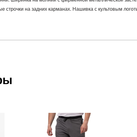
е строчки на задних карманах. Нашивка с культовым логот
отзыв
BLACKS
 который высылает Вам менеджер.
ии данных мы не увидим Вашу оплату.
ры
акже с Почтой Росии и СДЭК.
 условиями
оплаты
и
доставки