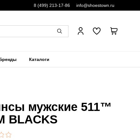
8 (499) 213-17-86
info@shoestown.ru
Бренды
Каталоги
нсы мужские 511™
M BLACKS