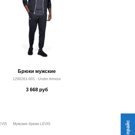
Брюки мужские
Джинс
1290261-001 - Under Armour
04511
3 668
руб
10
EVIS
Мужские брюки LEVIS