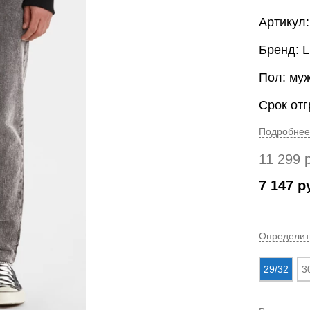
Артикул:
Бренд:
L
Пол: му
Срок отг
Подробнее
11 299
7 147
р
Определит
29/32
3