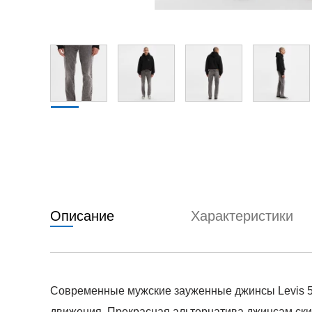
Описание
Характеристики
Современные мужские зауженные джинсы Levis 511
движения. Прекрасная альтернатива джинсам скин