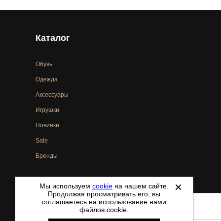
Каталог
Обувь
Одежда
Аксессуары
Игрушки
Новинки
Sale
Бренды
Мы используем
cookie
на нашем сайте.
©
2021-2026 - ShoesTown.ru - все права защищены.
Продолжая просматривать его, вы
соглашаетесь на использование нами
файлов cookie.