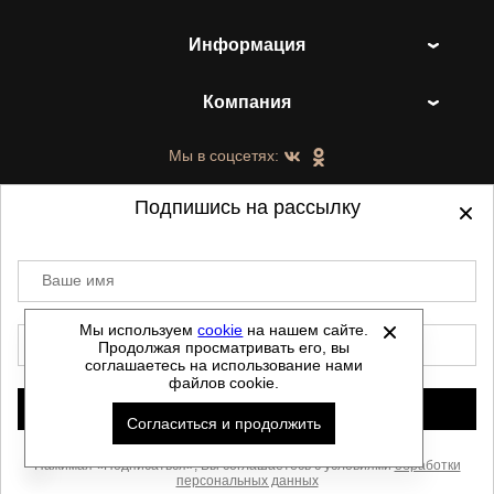
Информация
Компания
Мы в соцсетях:
Подпишись на рассылку
Ваше имя
©
2021-2026 - ShoesTown.ru - все права
защищены.
Мы используем
cookie
на нашем сайте.
E-mail
Продолжая просматривать его, вы
Данный сайт не является интернет магазином и
соглашаетесь на использование нами
не является публичной офертой.
файлов cookie.
Политика обработки персональных данных
Подписаться
Согласиться и продолжить
Автоматизировано -
Скачать прайс
Нажимая «Подписаться», Вы соглашаетесь с условиями
обработки
персональных данных