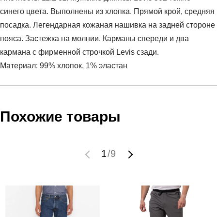
синего цвета. Выполнены из хлопка. Прямой крой, средняя
посадка. Легендарная кожаная нашивка на задней стороне
пояса. Застежка на молнии. Карманы спереди и два
кармана с фирменной строчкой Levis сзади.
Материал: 99% хлопок, 1% эластан
Условия оплаты
Артикул:
29507-0548
Оставить отзыв
Наименование:
Джинсы мужские 502™ TAPER
Похожие товары
Инструкция по оплате есть в самом конце счета, который
Пол:
мужской
высылает Вам менеджер.
Бренд:
LEVIS
Обратите внимание, что при не верном заполнении данных
Модель:
502™ TAPER
1
/
9
мы не увидим Вашу оплату.
Вид спорта:
спортивный стиль
Состав:
99% хлопок, 1% эластан
Доставка
Производитель:
Турция
Коллекция:
LEVIS SS20
Самовывоз в Москве.
Линейка:
502
Доставка по России всеми транспортными ТК, а также с