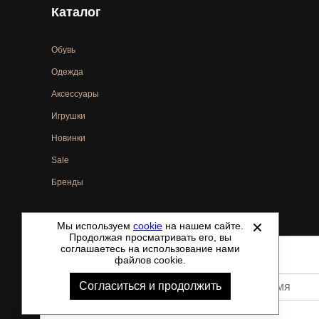
Каталог
Обувь
Одежда
Аксессуары
Игрушки
Новинки
Sale
Бренды
Мы используем
cookie
на нашем сайте.
©
2021-2026 - ShoesTown.ru - все права защищены.
Продолжая просматривать его, вы
соглашаетесь на использование нами
файлов cookie.
Согласиться и продолжить
Ваше имя