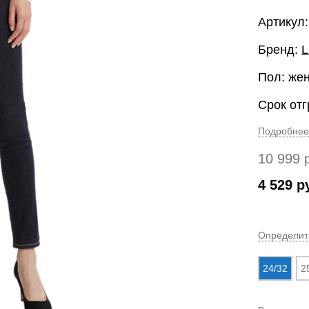
Артикул:
Бренд:
L
Пол: же
Срок отг
Подробнее
10 999
4 529
р
Определит
24/32
2