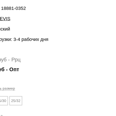
 18881-0352
EVIS
нский
рузки: 3-4 рабочих дня
руб
- Ррц
уб
- Опт
ь размер
5/30
25/32