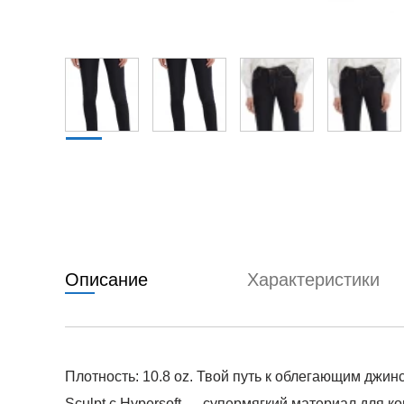
Описание
Характеристики
Плотность: 10.8 oz. Твой путь к облегающим джин
Sculpt с Hypersoft — супермягкий материал для к