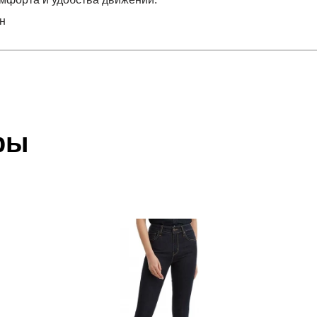
н
отзыв
 который высылает Вам менеджер.
ии данных мы не увидим Вашу оплату.
ры
тан
акже с Почтой Росии и СДЭК.
 условиями
оплаты
и
доставки