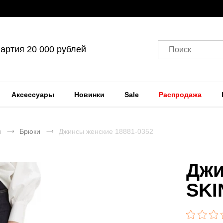
артия 20 000 рублей
Поиск
Аксессуары
Новинки
Sale
Распродажа
я
Брюки
Джинсы женские 18881-0352
Джи
SKI