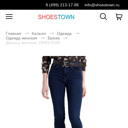
8 (499) 213-17-86
info@shoestown.ru
Главная
Каталог
Одежда
Одежда женская
Брюки
Джинсы женские 18883-0105