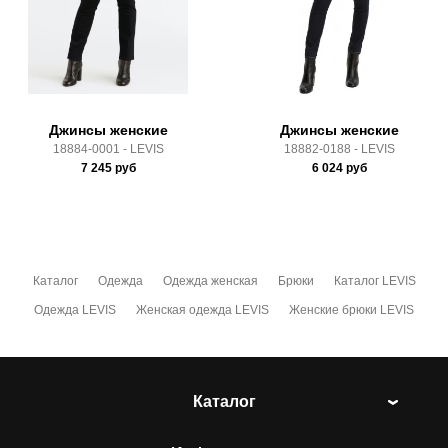
Здесь вы можете более детально ознакомиться с
условиями
оплаты
и
доставки
Джинсы женские
Джинсы женские
18884-0001 - LEVIS
18882-0188 - LEVIS
7 245
руб
6 024
руб
Каталог
Одежда
Одежда женская
Брюки
Каталог LEVIS
Одежда LEVIS
Женская одежда LEVIS
Женские брюки LEVIS
Каталог