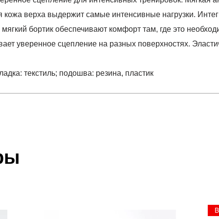
ая кожа верха выдержит самые интенсивные нагрузки. Инт
мягкий бортик обеспечивают комфорт там, где это необход
вает уверенное сцепление на разных поверхностях. Эласт
кладка: текстиль; подошва: резина, пластик
отзыв
FYALLDAY
 который высылает Вам менеджер.
ии данных мы не увидим Вашу оплату.
ры
подкладка: текстиль; подошва: резина, пластик
акже с Почтой Росии и СДЭК.