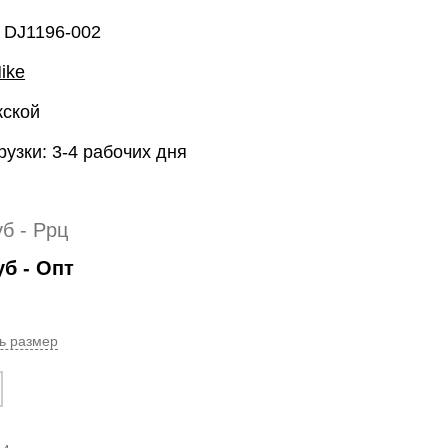
 DJ1196-002
ike
жской
рузки: 3-4 рабочих дня
уб
- Ррц
уб
- Опт
ь размер