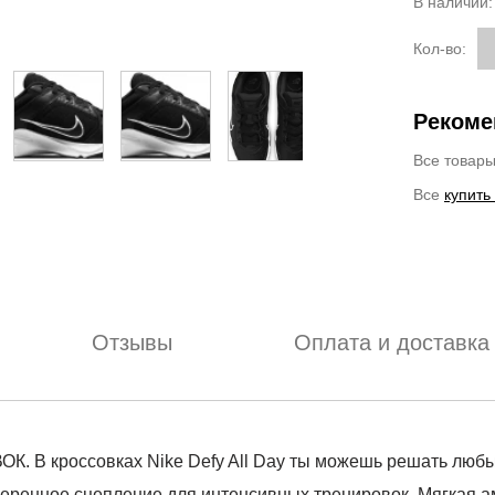
В наличии
Кол-во:
Рекоме
Все товар
Все
купить
Отзывы
Оплата и доставка
россовках Nike Defy All Day ты можешь решать любые 
веренное сцепление для интенсивных тренировок. Мягкая 