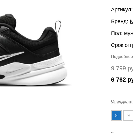
Артикул:
Бренд:
N
Пол: му
Срок отг
Подробнее
9 799
р
6 762
р
Определит
8
9