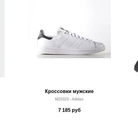
 условиями
оплаты
и
доставки
Кроссовки мужские
M20325 - Adidas
7 185
руб