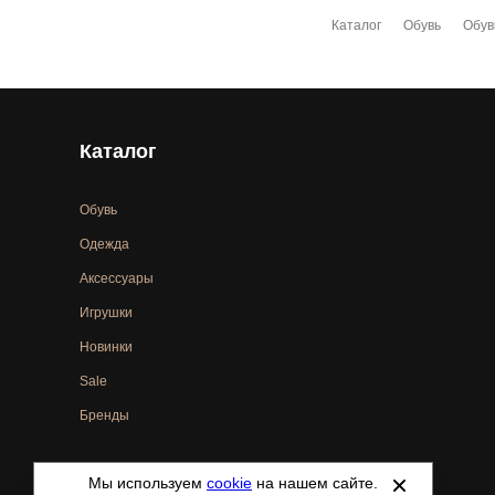
Каталог
Обувь
Обув
Каталог
Обувь
Одежда
Аксессуары
Игрушки
Новинки
Sale
Бренды
Мы используем
cookie
на нашем сайте.
©
2021-2026 - ShoesTown.ru - все права защищены.