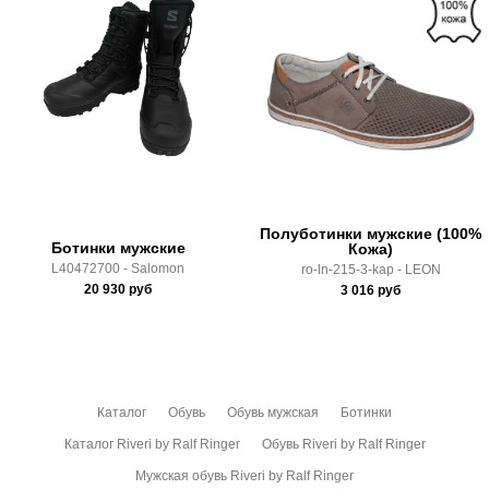
Материал подошвы:
Полиуретан
Самовывоз в Москве.
Высота каблука:
без каблука
Доставка по России всеми транспортными ТК, а также с
Крепление подошвы:
литьевой
Почтой Росии и СДЭК.
Полнота:
6 (Стандарт)
Здесь вы можете более детально ознакомиться с
Срок отгрузки:
5-8 рабочих дней
условиями
оплаты
и
доставки
Полуботинки мужские (100%
Ботинки мужские
Кожа)
L40472700 - Salomon
ro-ln-215-3-kap - LEON
20 930
руб
3 016
руб
Каталог
Обувь
Обувь мужская
Ботинки
Каталог Riveri by Ralf Ringer
Обувь Riveri by Ralf Ringer
Мужская обувь Riveri by Ralf Ringer