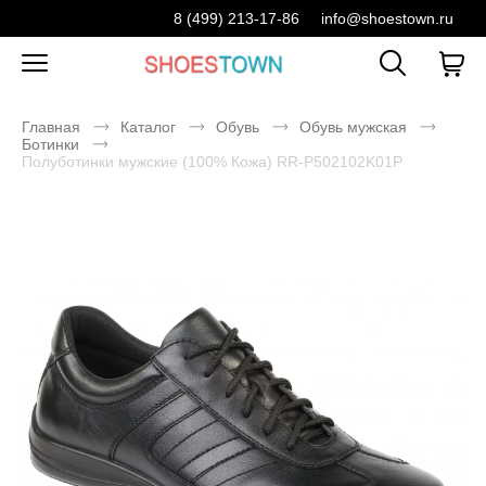
8 (499) 213-17-86
info@shoestown.ru
Главная
Каталог
Обувь
Обувь мужская
Ботинки
Полуботинки мужские (100% Кожа) RR-P502102K01P