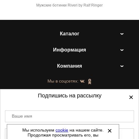
Мужские ботинки Riveri by Ralf Ringer
Каталог
Информация
Компания
Мы в соцсетях:
Подпишись на рассылку
Ваше имя
©
2021-2026 - ShoesTown.ru - все права
защищены.
Мы используем
cookie
на нашем сайте.
E-mail
Продолжая просматривать его, вы
Данный сайт не является интернет магазином и