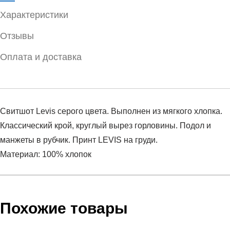
Характеристики
Отзывы
Оплата и доставка
Свитшот Levis серого цвета. Выполнен из мягкого хлопка.
Классический крой, круглый вырез горловины. Подол и
манжеты в рубчик. Принт LEVIS на груди.
Материал: 100% хлопок
Условия оплаты
Артикул:
18686-0047
Оставить отзыв
Наименование:
Джемпер женский Graphic standard
Похожие товары
Инструкция по оплате есть в самом конце счета, который
crew crew seasonal spo
высылает Вам менеджер.
Пол:
женский