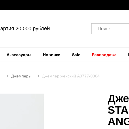
артия 20 000 рублей
Поиск
Аксессуары
Новинки
Sale
Распродажа
я
Джемперы
Джемпер женский A0777-0004
Дже
STA
ANG