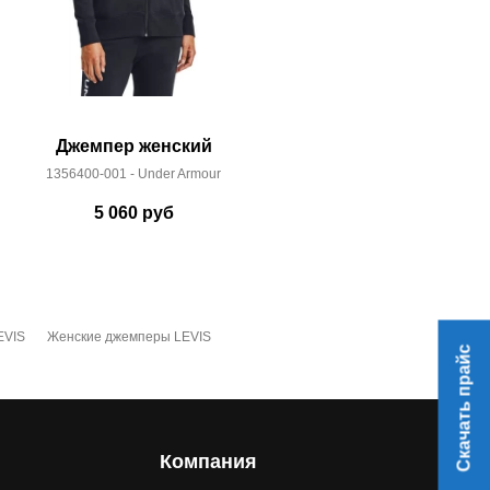
Джемпер женский
Джемп
1356400-001 - Under Armour
H4Z20-B
5 060
руб
3 
EVIS
Женские джемперы LEVIS
Скачать прайс
Компания