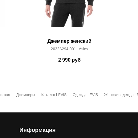
Джемпер женский
2032A294-001 - Asics
2 990
руб
нская
Джемперы
Каталог LEVIS
Одежда LEVIS
Женская одежда L
Информация