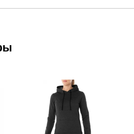
отзыв
 ZIP HOODIE ANGEL BLUE
 который высылает Вам менеджер.
ии данных мы не увидим Вашу оплату.
ры
акже с Почтой Росии и СДЭК.
Наш
склад
 условиями
оплаты
и
доставки