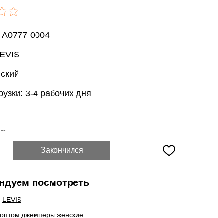
: A0777-0004
EVIS
нский
рузки: 3-4 рабочих дня
:
--
Закончился
ндуем посмотреть
ы
LEVIS
 оптом джемперы женские